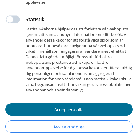
upplevelse.
E-post
*
Statistik
Statistik-kakorna hjälper oss att förbättra vår webbplats
genom att samla anonym information om ditt besök. Vi
Gå tillbaka
Skicka kod
använder dessa kakor för att förstå vilka sidor som är
populära, hur besökare navigerar på vår webbplats och
vilket innehåll som engagerar användare mest effektivt.
Denna data gör det möjligt för oss att förbättra
webbplatsens prestanda och skapa en bättre
användarupplevelse för dig. Dessa kakor identifierar aldrig
dig personligen och samlar endast in aggregerad
information för analysändamål. Utan statistik-kakor skulle
vi ha begränsad insikt i hur vi kan göra vår webbplats mer
användbar och användarvänlig.
Acceptera alla
Drivs av RecMan
-
Användarvillkor
Avvisa onödiga