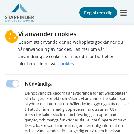
Registrera dig
Vi använder cookies
Genom att använda denna webbplats godkänner du
vår användning av cookies. Läs mer om vår
användning av cookies och hur du tar bort eller
blockerar dem i vår
cookies
.
Nödvändiga
De nödvändiga kakorna är avgörande för att webbplatsen
Steg
1
av
4
ska fungera korrekt och säkert. Vi använder tre kakor som
Glömt lösenord
?
skyddar din information, håller din inloggning aktiv och ser
till att du får en smidig upplevelse när du surfar. Utan
dessa tre kakor skulle du behöva logga in upprepade
Ange din e-postadress så skickar vi en kod för att
gånger, och många funktioner skulle inte fungera korrekt.
återställa ditt lösenord
.
Dessa kakor samlar inte in någon personlig information
och används endast för att ge dig en säker och bekväm